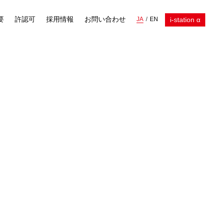
要
許認可
採用情報
お問い合わせ
i-station α
JA
EN