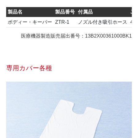
製品名
製品番号
付属品
J
ボディー・キーパー
ZTR-1
ノズル付き吸引ホース
45
医療機器製造販売届出番号：13B2X00361000BK1
専用カバー各種