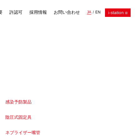
要
許認可
採用情報
お問い合わせ
i-station α
JA
EN
感染予防製品
陰圧式固定具
ネブライザー嘴管