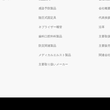
感染予防製品
会社概
陰圧式固定具
代表挨
ネブライザー嘴管
沿革
歯科口腔外科製品
主要取
防災関連製品
主要販
メディカルエルスト製品
関連会
主要取り扱いメーカー