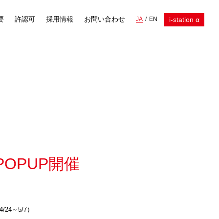
要
許認可
採用情報
お問い合わせ
i-station α
JA
EN
POPUP開催
24～5/7）