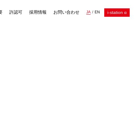
要
許認可
採用情報
お問い合わせ
i-station α
JA
EN