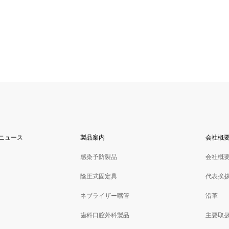
ニュース
製品案内
会社概
感染予防製品
会社概
陰圧式固定具
代表挨
ネブライザー嘴管
沿革
歯科口腔外科製品
主要取